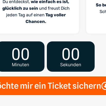
Du entdeckst,
wie einfach es ist,
So b
glücklich zu sein
und freust Dich
Sc
jeden Tag auf einen
Tag voller
Chancen.
00
00
Minuten
Sekunden
chte mir ein Ticket sichern