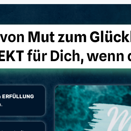
 von
Mut zum Glück
EKT
für Dich, wenn 
m
ERFÜLLUNG
n.