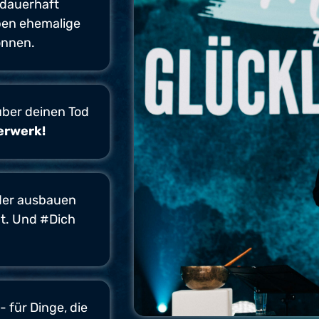
 dauerhaft
aben ehemalige
nnen.
 über deinen Tod
erwerk!
der ausbauen
ht. Und #Dich
 - für Dinge, die