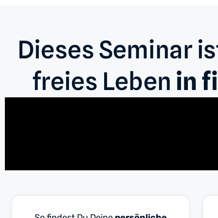
Dieses Seminar is
freies Leben
in f
So findest Du Deine
persönliche