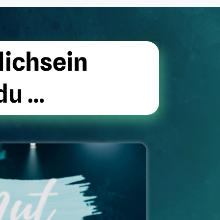
lichsein
du …