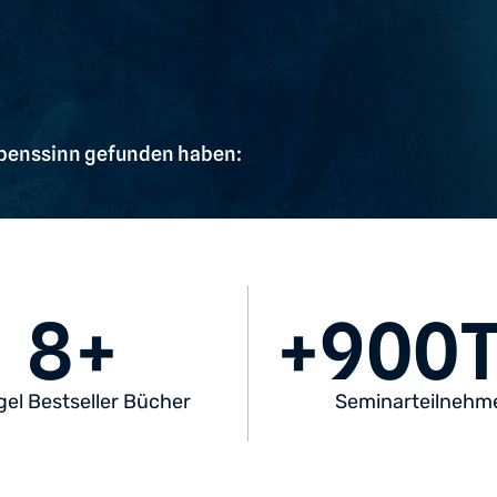
benssinn gefunden haben:
8
+
+
900
T
gel Bestseller Bücher
Seminarteilnehm