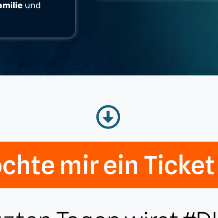
amilie
und
chte mir ein Ticket