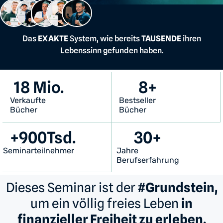
Das
EXAKTE
System, wie bereits
TAUSENDE
ihren
Lebenssinn gefunden haben.
18
 Mio.
8
+
Verkaufte
Bestseller
Bücher
Bücher
+
900
Tsd.
30
+
Seminarteilnehmer
Jahre
Berufserfahrung
Dieses Seminar ist der
#Grundstein,
um ein völlig freies Leben
in
finanzieller Freiheit zu erleben.