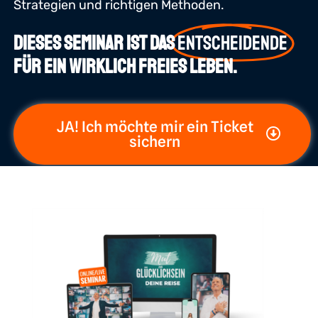
Strategien und richtigen Methoden.
Dieses Seminar ist das
entscheidende
für ein wirklich freies Leben.
JA! Ich möchte mir ein Ticket
sichern